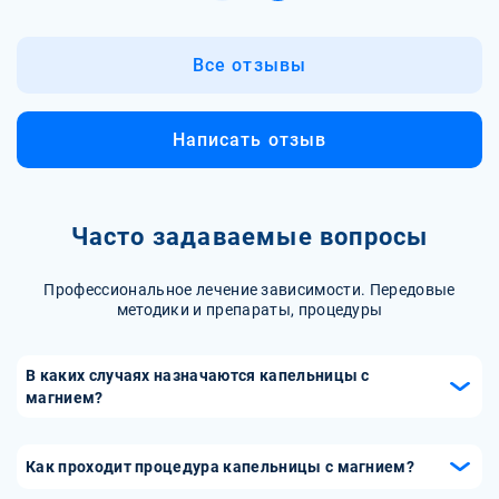
Все отзывы
Написать отзыв
Часто задаваемые вопросы
Профессиональное лечение зависимости. Передовые
методики и препараты, процедуры
В каких случаях назначаются капельницы с
магнием?
Капельницы с магнием назначаются при недостатке
магния, спазмах и судорогах мышц, а также при
Как проходит процедура капельницы с магнием?
нарушениях сердечного ритма. Они также могут быть