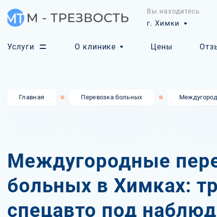
Вы находитесь
г. Химки
Услуги
О клинике
Цены
Отз
Главная
Перевозка больных
Междугород
Междугородные пер
больных в Химках: т
спецавто под наблю