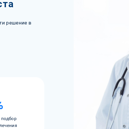
ста
ти решение в
%
 подбор
лечения