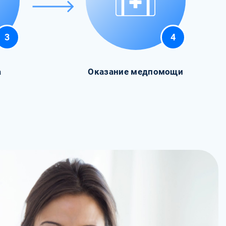
3
4
а
Оказание медпомощи