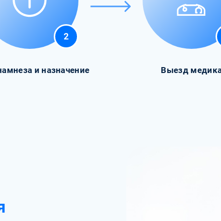
2
намнеза и назначение
Выезд медик
я