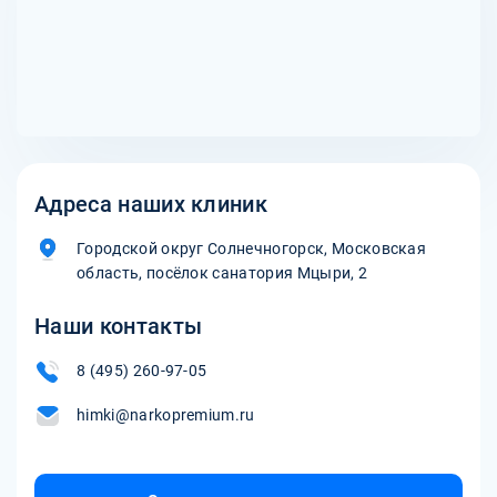
имеют опыт в области терапии расстройств пищевого
пациента.
поведения. Соблюдение рекомендаций врачей
способствует эффективному процессу выздоровления.
Каждый случай булимии уникален, и прогноз
выздоровления может быть различным. Стремление к
выздоровлению, наличие мотивации и соблюдение
рекомендаций специалистов играют важную роль в
скорости и успешности лечения булимии.
Адреса наших клиник
Городской округ Солнечногорск, Московская
область, посёлок санатория Мцыри, 2
Наши контакты
8 (495) 260-97-05
himki@narkopremium.ru