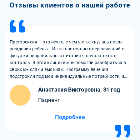
Отзывы клиентов о нашей работе
Прегорексия — это нечто, с чем я столкнулась после
рождения ребенка. Из-за постоянных переживаний о
фигуре и неправильного питания я начала терять
контроль. В этой клинике мне помогли разобраться в
своих мыслях и эмоциях. Программу лечения
подстроили под мои индивидуальные потребности, и
уже через несколько недель я почувствовала
Анастасия Викторовна, 31 год
улучшение. Спасибо врачам за терпение и поддержку!
Пациент
Подробнее