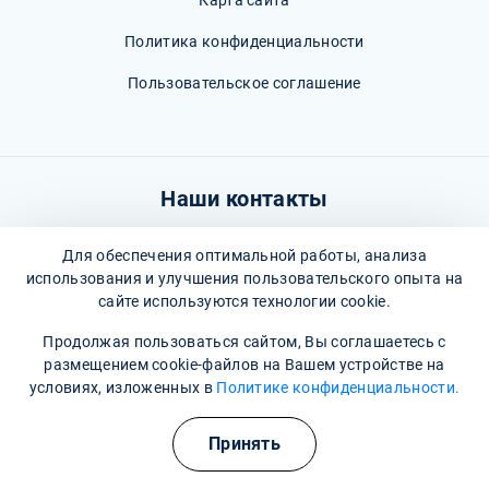
Политика конфиденциальности
Пользовательское соглашение
Наши контакты
г. Химки, Городской округ Солнечногорск, Московская
Для обеспечения оптимальной работы, анализа
область, посёлок санатория Мцыри, 2
использования и улучшения пользовательского опыта на
сайте используются технологии cookie.
Время работы: Круглосуточно
Продолжая пользоваться сайтом, Вы соглашаетесь с
8 (495) 260-97-05
(Информационная служба)
размещением cookie-файлов на Вашем устройстве на
условиях, изложенных в
Политике конфиденциальности.
himki@narkopremium.ru
Принять