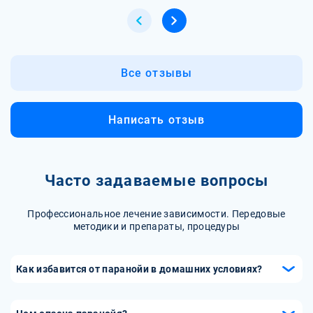
Все отзывы
Написать отзыв
Часто задаваемые вопросы
Профессиональное лечение зависимости. Передовые
методики и препараты, процедуры
Как избавится от паранойи в домашних условиях?
Вот несколько рекомендаций, которые могут помочь
справиться с легкими формами паранойи: 1.