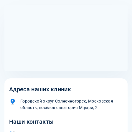
факторов, включая состояние пациента, доступность
медицинская команда, которые обеспечивают
самолета и расстояние до пункта назначения. В
постоянный мониторинг состояния пациента и могут
экстренных случаях процесс может занять всего
проводить необходимые медицинские процедуры во
несколько часов, в то время как в плановых ситуациях
время полета.
может потребоваться больше времени для координации
и подготовки.
Адреса наших клиник
Городской округ Солнечногорск, Московская
область, посёлок санатория Мцыри, 2
Наши контакты