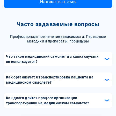
Написать отзыв
Часто задаваемые вопросы
Профессиональное лечение зависимости. Передовые
методики и препараты, процедуры
Что такое медицинский самолет и в каких случаях
он используется?
Медицинский самолет – это воздушное транспортное
средство, специально оборудованное для перевозки
Как организуется транспортировка пациента на
пациентов с медицинскими показаниями. Он
медицинском самолете?
используется для срочной транспортировки больных
Транспортировка начинается с предварительной оценки
между медицинскими учреждениями, особенно в случаях,
состояния пациента медицинским персоналом. Затем
Как долго длится процесс организации
когда необходима экстренная помощь, или когда
организуется медицинский самолет, который оснащен
транспортировки на медицинском самолете?
пациенту требуется специализированное лечение,
необходимым оборудованием для поддержки
недоступное в местных больницах.
Время организации транспортировки зависит от многих
жизнедеятельности. В самолете присутствуют врач и