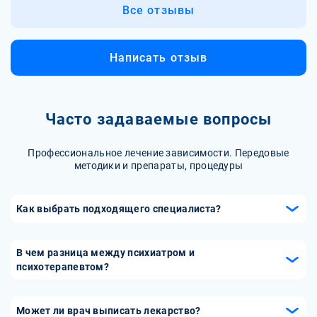
Все отзывы
Написать отзыв
Часто задаваемые вопросы
Профессиональное лечение зависимости. Передовые
методики и препараты, процедуры
Как выбрать подходящего специалиста?
Выбор подходящего специалиста-психотерапевта важен
для успешного лечения. При выборе обратите внимание
В чем разница между психиатром и
на квалификацию, опыт работы и специализацию врача-
психотерапевтом?
психотерапевта. Читайте отзывы пациентов, изучайте
Психиатр и психотерапевт — это два разных специалиста
рекомендации и рейтинги врачей. Важно также найти
в области психического здоровья. Психиатр является
Может ли врач выписать лекарство?
специалиста, с которым вы будете чувствовать себя